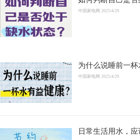
中国家电网 2025/4/29
为什么说睡前一杯
中国家电网 2025/4/29
日常生活用水，应