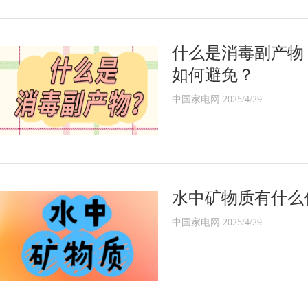
什么是消毒副产物
如何避免？
中国家电网 2025/4/29
水中矿物质有什么
中国家电网 2025/4/29