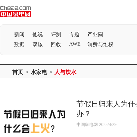
新闻
他说
评测
专题
产业圈
AWE
数据
双碳
回收
消费与维权
首页
>
水家电
>
人与饮水
节假日归来人为什
办？
中国家电网 2025/4/29