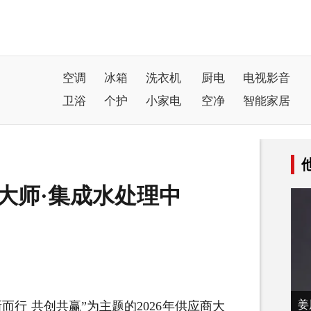
空调
冰箱
洗衣机
厨电
电视影音
卫浴
个护
小家电
空净
智能家居
大师·集成水处理中
姜
行 共创共赢”为主题的2026年供应商大