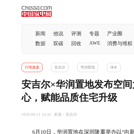
新闻
他说
评测
专题
产业圈
AWE
数据
双碳
回收
消费与维权
行情速递
安吉尔
华润置地
净水
安吉尔×华润置地发布空间
心，赋能品质住宅升级
2026-06-11 14:42 来源：安吉尔
6月10日，华润置地在深圳隆重举办以“向新而