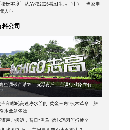
【摄氏零度】从AWE2026看AI生活（中）：当家电
懂人心
有料公司
高空调破产清算：沉浮背后，空调行业路在何
？
安吉尔哪吒高速净水器的“黄金三角”技术革命，解
净水全新体验
屡遭用户投诉，昔日“黑马”德尔玛因何折戟？
杉川接盘iRobot，昔日鼻祖能否止血重生？