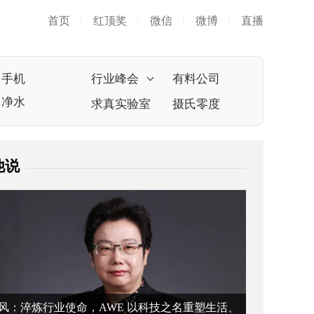
首页
红顶奖
微信
微博
直播
|
|
|
|
手机
行业峰会
有料公司
净水
求真实验室
摄氏零度
他说
风：淬炼行业使命，AWE 以科技之名重塑生活、