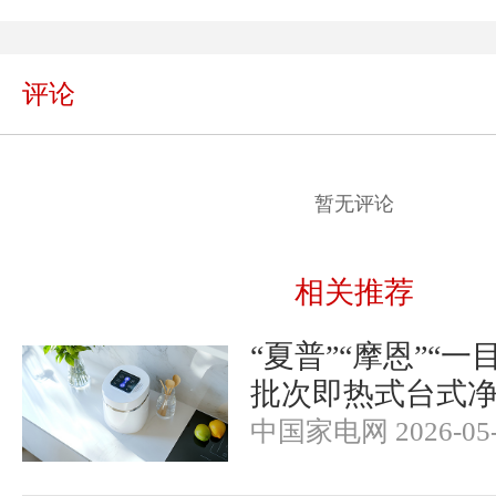
评论
暂无评论
相关推荐
“夏普”“摩恩”“一
批次即热式台式
中国家电网 2026-05-