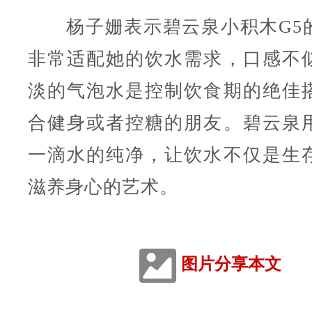
杨子姗表示碧云泉小积木G5
非常适配她的饮水需求，口感不
淡的气泡水是控制饮食期的绝佳
合健身或者控糖的朋友。碧云泉
一滴水的纯净，让饮水不仅是生
滋养身心的艺术。
图片分享本文